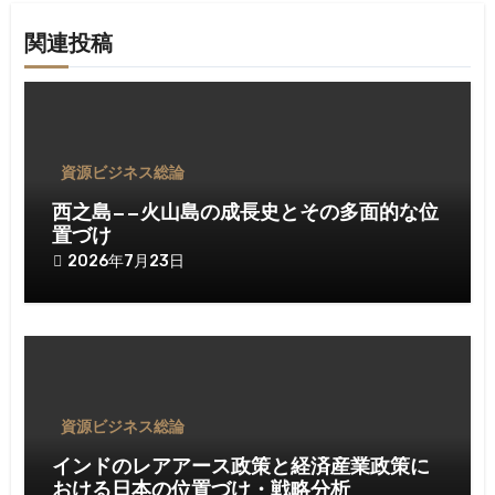
ゲ
関連投稿
ー
シ
ョ
資源ビジネス総論
ン
西之島——火山島の成長史とその多面的な位
置づけ
2026年7月23日
資源ビジネス総論
インドのレアアース政策と経済産業政策に
おける日本の位置づけ・戦略分析