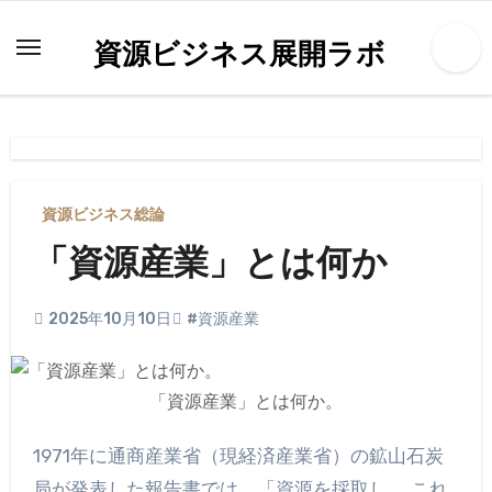
内
容
資源ビジネス展開ラボ
を
ス
キ
ッ
プ
資源ビジネス総論
「資源産業」とは何か
2025年10月10日
#資源産業
「資源産業」とは何か。
1971年に通商産業省（現経済産業省）の鉱山石炭
局が発表した報告書では、「資源を採取し、 これ