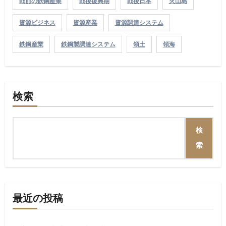
戦前の鉄鋼産業
戦後復興期
戦後日本
火山島
資源ビジネス
資源産業
資源調達システム
鉄鋼産業
鉄鋼製調達システム
領土
領海
検索
検
索
最近の投稿