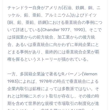
チャンドラー自身がアメリカ(石油、鉄鋼、銅、ニ
ッケル、鉛、亜鉛、アルミニウム)およびドイツ
(銅、鉛、亜鉛、鉄鋼)における垂直統合の事例につ
いて詳述している(Chandler 1977、1990)。そこで
は採掘業からの前方統合、加工業からの後方統
合、あるいは垂直統合に向かわずに単純企業にと
どまる事例があり、最終的には垂直統合企業が覇
権を握るというストーリーが描かれている。
一方、多国籍企業論で著名なR.バーノン(Vernon
1983)によれば、1978年の時点で垂直統合による
企業内取引は鉱種によっては多数派ではない。そ
れとは対極にスポット取引が存在し、その後の時
期を含めて世界的な規模で市場取引の制度化が進