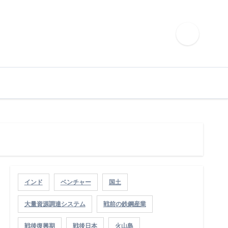
インド
ベンチャー
国土
大量資源調達システム
戦前の鉄鋼産業
戦後復興期
戦後日本
火山島