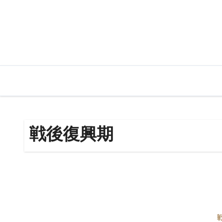
内
容
を
ス
キ
ッ
プ
戦後復興期