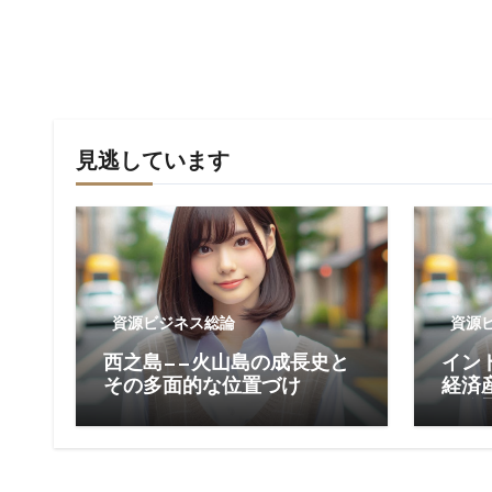
見逃しています
資源ビジネス総論
資源
西之島——火山島の成長史と
イン
その多面的な位置づけ
経済
の位