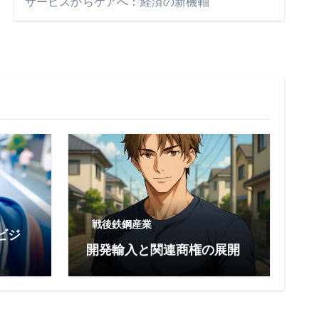
サービスからケアへ：経済の新機軸
戦後鉄鋼産業
ビジ
開発輸入と関連商権の展開