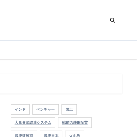
インド
ベンチャー
国土
大量資源調達システム
戦前の鉄鋼産業
戦後復興期
戦後日本
火山島