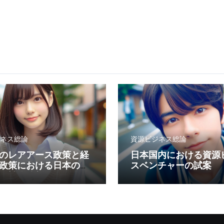
ネス総論
資源ビジネス総論
のレアアース政策と経
日本国内における資源
政策における日本の位
スベンチャーの試案
・戦略分析