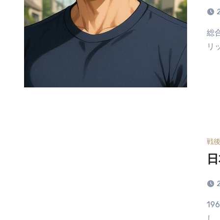
総合商社が鉄鉱石商権の獲得を目指すのは一般的には以下のメ
リ
戦
日
1960年代は鉄鉱石の大量需要と大量供給の双方の条件が成立
し…