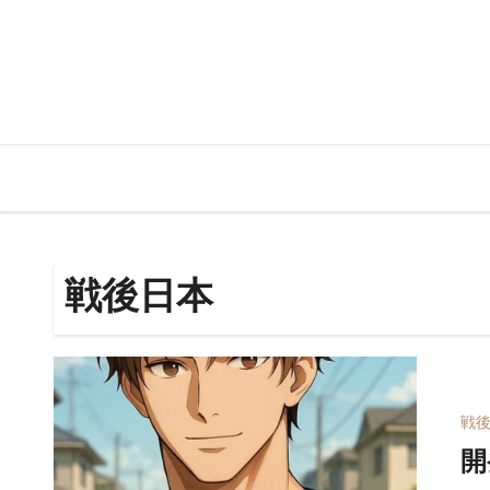
内
容
を
ス
キ
ッ
プ
戦後日本
戦
開