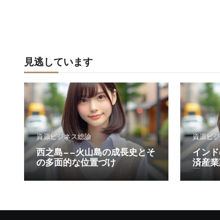
見逃しています
資源ビジネス総論
資源ビジ
西之島——火山島の成長史とそ
インド
の多面的な位置づけ
済産業
置づけ